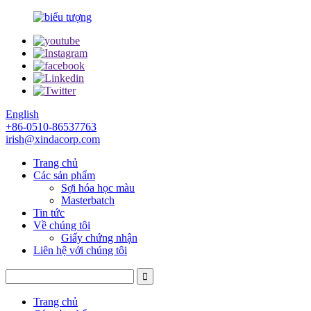
English
+86-0510-86537763
irish@xindacorp.com
Trang chủ
Các sản phẩm
Sợi hóa học màu
Masterbatch
Tin tức
Về chúng tôi
Giấy chứng nhận
Liên hệ với chúng tôi
Trang chủ