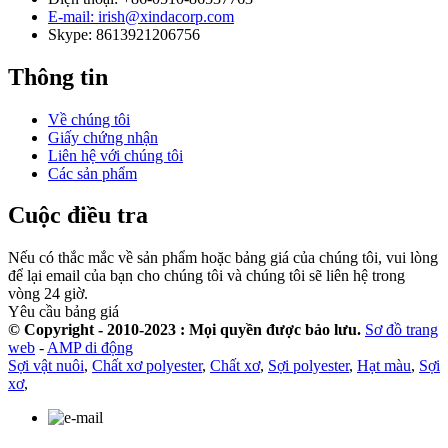
E-mail: irish@xindacorp.com
Skype: 8613921206756
Thông tin
Về chúng tôi
Giấy chứng nhận
Liên hệ với chúng tôi
Các sản phẩm
Cuộc điều tra
Nếu có thắc mắc về sản phẩm hoặc bảng giá của chúng tôi, vui lòng
để lại email của bạn cho chúng tôi và chúng tôi sẽ liên hệ trong
vòng 24 giờ.
Yêu cầu bảng giá
© Copyright - 2010-2023 : Mọi quyền được bảo lưu.
Sơ đồ trang
web
-
AMP di động
Sợi vật nuôi
,
Chất xơ polyester
,
Chất xơ
,
Sợi polyester
,
Hạt màu
,
Sợi
xơ
,