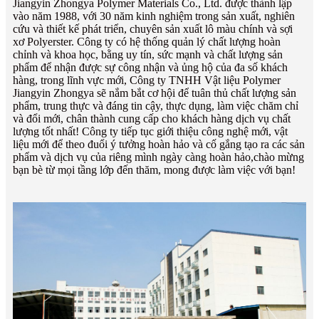
Jiangyin Zhongya Polymer Materials Co., Ltd. được thành lập
vào năm 1988, với 30 năm kinh nghiệm trong sản xuất, nghiên
cứu và thiết kế phát triển, chuyên sản xuất lô màu chính và sợi
xơ Polyerster. Công ty có hệ thống quản lý chất lượng hoàn
chỉnh và khoa học, bằng uy tín, sức mạnh và chất lượng sản
phẩm để nhận được sự công nhận và ủng hộ của đa số khách
hàng, trong lĩnh vực mới, Công ty TNHH Vật liệu Polymer
Jiangyin Zhongya sẽ nắm bắt cơ hội để tuân thủ chất lượng sản
phẩm, trung thực và đáng tin cậy, thực dụng, làm việc chăm chỉ
và đổi mới, chân thành cung cấp cho khách hàng dịch vụ chất
lượng tốt nhất! Công ty tiếp tục giới thiệu công nghệ mới, vật
liệu mới để theo đuổi ý tưởng hoàn hảo và cố gắng tạo ra các sản
phẩm và dịch vụ của riêng mình ngày càng hoàn hảo,
chào mừng
bạn bè từ mọi tầng lớp đến thăm, mong được làm việc với bạn!