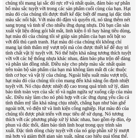
chúng tôi mang lại sắc đỏ rực rỡ và nhất quán, đảm bảo sự phân
bổ màu sắc tuyệt vời trong các sản phẩm cuối cùng của bạn. Hạt
màu đỏ của chúng tôi được thiết kế đặc biệt để mang lại đặc tính
màu sắc nổi bật. Với màu đỏ đậm và quyến rũ, nó tăng thêm nét
sang trọng và tinh tế cho nhiều ứng dụng nhựa. Dù bạn cần sản
xuất vật liệu đóng gói bắt mắt, linh kiện ô tô hay hàng tiêu dùng,
hạt màu đỏ của chúng tôi sẽ giúp sản phẩm của bạn nổi bật so
với đối thủ cạnh tranh. Hạt màu đỏ của chúng tôi không chỉ
mang lại tính thẩm mỹ vượt trội mà còn được thiết kế để duy trì
tính chất vật lý tuyệt vời. Nó thể hiện khả năng tương thích tuyệt
vời với các hệ thống nhựa khác nhau, đảm bảo pha trộn dễ dàng
và phân tán đồng nhất. Điều này cho phép màu sắc nhất quán
trên toàn bộ sản phẩm của bạn mà không làm mất đi các thuộc
tính cơ học và vật lý của chúng. Ngoài hiệu suất màu vượt trội,
hạt màu đỏ của chúng tôi còn mang đến khả năng ổn định nhiệt
tuyệt vời. Nó chịu được nhiệt độ cao trong quá trình xử lý, đảm
bảo tính toàn vẹn của sắc tố và ngăn ngừa sự xuống cấp của màu
sắc. Điều này làm cho nó phù hợp với các ứng dụng yêu cầu cả
tính thẩm mỹ lẫn khả năng chịu nhiệt, chẳng hạn như bàn ghế
ngoài trời, vỏ điện tử và linh kiện công nghiệp. Hạt màu đỏ của
chúng tôi được phát triển với mục tiêu dễ sử dụng. Nó tương
thích với các phương pháp xử lý khác nhau, bao gồm ép đùn, ép
phun và đúc thổi, đảm bảo tính linh hoạt trong quy trình sản
xuất. Đặc tính dòng chảy tuyệt vời của nó góp phần xử lý mượt
mà hơn và giảm thời gian sản xuất, nâng cao hiệu quả tổng thể.